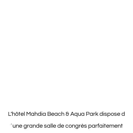
الرياضة والترفيه
مركز اللياقة البدنية
المهدية
L’hôtel Mahdia Beach & Aqua Park dispose d
´une grande salle de congrès parfaitement