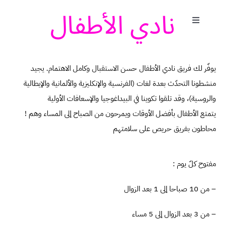
نادي الأطفال
Passer
au
Toggle
Navigati
contenu
الاستقبال
يوفّر لك فريق نادي الأطفال حسن الاستقبال وكامل الاهتمام. يجيد
الحديقة المائية
منشطونا التحدّث بعدة لغات (الفرنسية والإنكليزية والألمانية والإيطالية
والروسية)، وقد تلقوا تكوينا في البيداغوجيا والإسعافات الأولية
الغرف
! يتمتع الأطفال بأفضل الأوقات ويمرحون من الصباح إلى المساء وهم
محاطون بفريق حريص على سلامتهم
تقديم
: مفتوح كلّ يوم
المطاعم & البارات
من 10 صباحا إلى 1 بعد الزوال –
نادي الأطفال
من 3 بعد الزوال إلى 5 مساء –