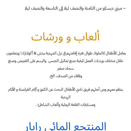
ميني ديسكو من الثامنة والنصف ليلا إلى التاسعة والنصف ليلا –
الرياضة والترفيه
ألعاب و ورشات
مركز اللياقة البدنية
المهدية
يعامل الأطفال كالملوك طوال فترة إقامتهم في نزل المهدية بيتش & أكوابارك! ويتعلمون
خلال مختلف ورشات العمل كيفية صنع تماثيل الجبس والرسم على القميص وصنع
سجاد صغير
.وقلائد من الصدف، الخ
ينظم معهم ومن أجلهم فريق نادي الأطفال البحث عن الكنوز و أيّام القراصنة و الأيّام
الهندية
. ومسابقات القلعة الرملية وألعاب الشاطئ
المنتجع المائي رايار